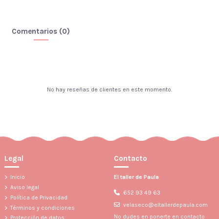
Comentarios (0)
No hay reseñas de clientes en este momento.
Legal
Contacto
Inicio
El taller de Paula
Aviso legal
652 93 49 63
Política de Privacidad
velaseco@eltallerdepaula.com
Términos y condiciones
No dudes en ponerte en contacto
Protección de datos