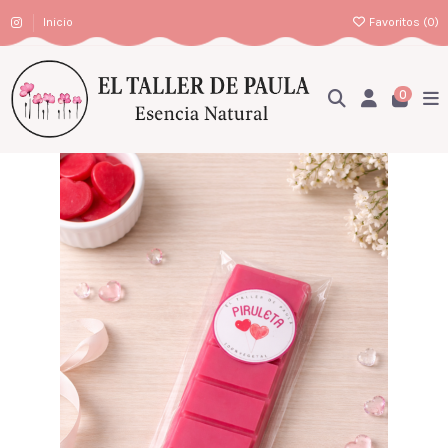
Inicio
Favoritos (
0
)
0